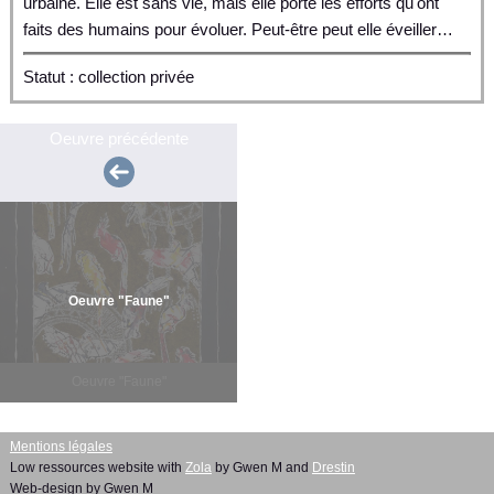
urbaine. Elle est sans vie, mais elle porte les efforts qu'ont
faits des humains pour évoluer. Peut-être peut elle éveiller…
Statut : collection privée
Oeuvre précédente
Oeuvre "Faune"
Oeuvre "Faune"
Mentions légales
Low ressources website with
Zola
by Gwen M and
Drestin
Web-design by Gwen M